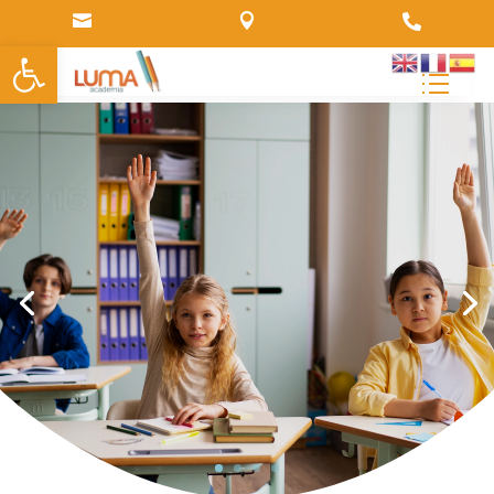



Abrir barra de herramientas