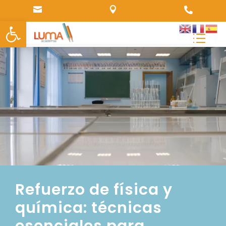



Abrir barra de herramientas
Refuerzo de física y
química: técnicas